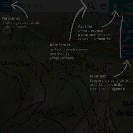
CARTES
Parcourez
le catalogue des cartes
1
Accédez
et des données.
à votre
espace
personnel
vos cartes
et vos lieux
favoris
.
Recherchez
un lieu, une adresse ou
une donnée
géographique.
Modifiez
l'apparence de la carte,
accédez aux
outils
consultez la
légende
.