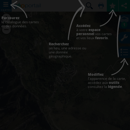
CARTES
Parcourez
le catalogue des cartes
1
Accédez
et des données.
à votre
espace
personnel
vos cartes
et vos lieux
favoris
.
Recherchez
un lieu, une adresse ou
une donnée
géographique.
Modifiez
l'apparence de la carte,
accédez aux
outils
consultez la
légende
.