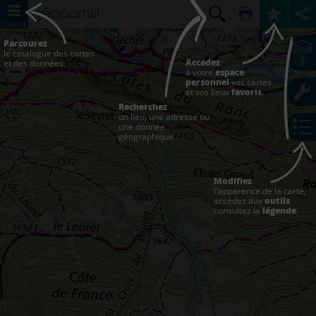
CARTES
Parcourez
le catalogue des cartes
1
Accédez
et des données.
à votre
espace
personnel
vos cartes
et vos lieux
favoris
.
Recherchez
un lieu, une adresse ou
une donnée
géographique.
Modifiez
l'apparence de la carte,
accédez aux
outils
consultez la
légende
.