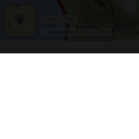
Échelle
1 :
0
500 m
Accueil
Conta
Actualités
Plan d
Le projet Géoportail
Access
Fonds de cartes
Mentio
Données thématiques
Cookie
Remonter le temps
Crédit
Toutes les données
Foire 
Producteurs de données
Lettre
INSPIRE
Fonds 
Tutoriels