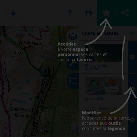
LÉGENDE
OUTILS
CARTE EN COURS
Accédez
4
Cartes
Outils
espace
à votre
IGN
principaux
personnel
vos cartes et
classiques
favoris
vos lieux
.
Annoter
Photographies
aériennes
la
carte
Calculer
un
itinéraire
Saleve-2025
Afficher
Modifiez
des
l'apparence de la carte,
coordonnées
outils
accédez aux
légende
consultez la
.
Carte des pentes
Mesures