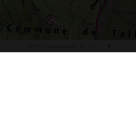
Données cartographiques :
©
IGN
ct
Plan de Paris
u site
Plan de Lyon
ibilité : non conforme
Plan de Marseille
ns légales
Plan de Lille
s et statistiques
Plan de Nice
s
Plan de Nantes
aux questions (FAQ)
Plan de Toulouse
 d'information
Plan de Bordeaux
d'écran
Plan de Strasbourg