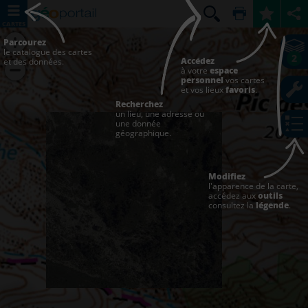
CARTES
Parcourez
le catalogue des cartes
2
Accédez
et des données.
à votre
espace
personnel
vos cartes
et vos lieux
favoris
.
Recherchez
un lieu, une adresse ou
une donnée
géographique.
Modifiez
l'apparence de la carte,
accédez aux
outils
consultez la
légende
.