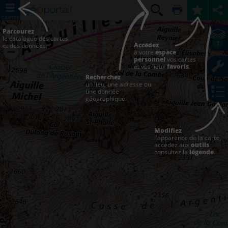
CARTES
Parcourez
le catalogue des cartes
1
Accédez
et des données.
à votre
espace
personnel
vos cartes
et vos lieux
favoris
.
Recherchez
un lieu, une adresse ou
une donnée
géographique.
Modifiez
l'apparence de la carte,
accédez aux
outils
consultez la
légende
.