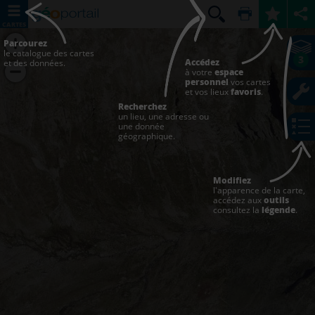
CARTES
Parcourez
le catalogue des cartes
3
Accédez
et des données.
à votre
espace
personnel
vos cartes
et vos lieux
favoris
.
Recherchez
un lieu, une adresse ou
une donnée
géographique.
Modifiez
l'apparence de la carte,
accédez aux
outils
consultez la
légende
.