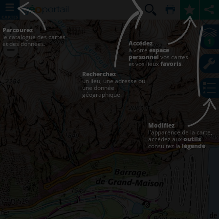
CARTES
Parcourez
le catalogue des cartes
1
Accédez
et des données.
à votre
espace
personnel
vos cartes
et vos lieux
favoris
.
Recherchez
un lieu, une adresse ou
une donnée
géographique.
Modifiez
l'apparence de la carte,
accédez aux
outils
consultez la
légende
.