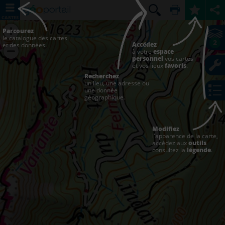
CARTES
Parcourez
le catalogue des cartes
2
Accédez
et des données.
à votre
espace
personnel
vos cartes
et vos lieux
favoris
.
Recherchez
un lieu, une adresse ou
une donnée
géographique.
Modifiez
l'apparence de la carte,
accédez aux
outils
consultez la
légende
.