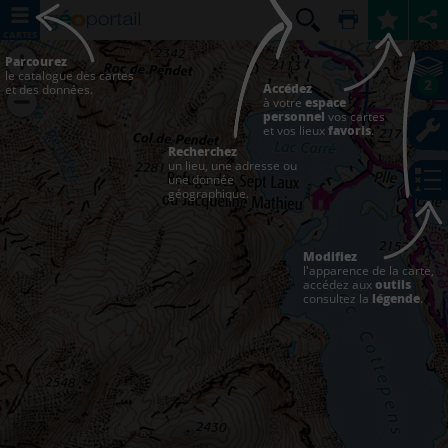
CARTES
Parcourez
le catalogue des cartes
2
Accédez
et des données.
à votre
espace
personnel
vos cartes
et vos lieux
favoris
.
Recherchez
un lieu, une adresse ou
une donnée
géographique.
Modifiez
l'apparence de la carte,
accédez aux
outils
consultez la
légende
.