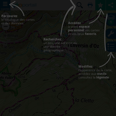
CARTES
Parcourez
le catalogue des cartes
1
Accédez
et des données.
à votre
espace
personnel
vos cartes
et vos lieux
favoris
.
Recherchez
un lieu, une adresse ou
une donnée
géographique.
Modifiez
l'apparence de la carte,
accédez aux
outils
consultez la
légende
.