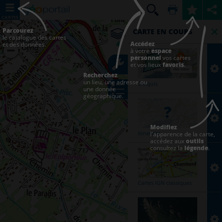
CARTES
Parcourez
LÉGENDE
OUTILS
CARTE EN COURS
le catalogue des cartes
4
Accédez
et des données.
à votre
espace
Photographies
Outils
personnel
vos cartes
aériennes
principaux
et vos lieux
favoris
.
Recherchez
Cartes
Annoter
un lieu, une adresse ou
Croquis
une donnée
IGN
la
géographique.
classiques
carte
Calculer
un
Modifiez
itineraire
itinéraire
l'apparence de la carte,
accédez aux
outils
consultez la
légende
.
Afficher
des
coordonnées
Cartes IGN classiques
Mesures
Importer
Mesurer
des
une