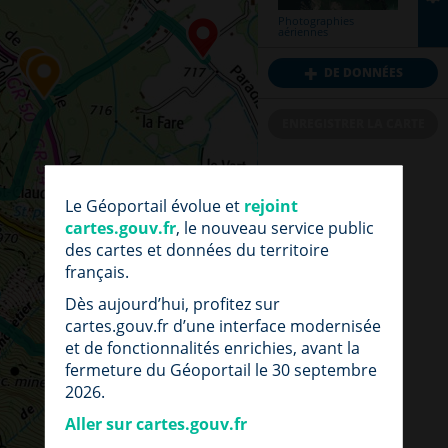
données
distance
Photographies
aériennes
Signaler
Mesurer
+
une
FORMAT
une
DE DONNÉES
anomalie
surface
dans
les
BETA
Calculer
ENREGISTRER LA CARTE
données
une
isochrone
par
par
0
1
2
3
4
Mesurer
fichier
URL
Le Géoportail évolue et
rejoint
un
0.
local
cartes.gouv.fr
, le nouveau service public
azimut
Avant
d'effectuer
des cartes et données du territoire
un
français.
signalement
Dès aujourd’hui, profitez sur
Avant
cartes.gouv.fr d’une interface modernisée
de
nous
et de fonctionnalités enrichies, avant la
FICHIER
faire
part
fermeture du Géoportail le 30 septembre
Pour
LOCAL
d'une
que
2026.
observation
votre
sur
import
Aller sur cartes.gouv.fr
nos
soit
données,
enregistré