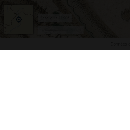
Échelle
1 :
0
500 m
Données c
Accueil
Conta
Actualités
Plan d
Le projet Géoportail
Access
Fonds de cartes
Mentio
Données thématiques
Cookie
Remonter le temps
Crédit
Toutes les données
Foire 
Producteurs de données
Lettre
INSPIRE
Fonds 
Tutoriels