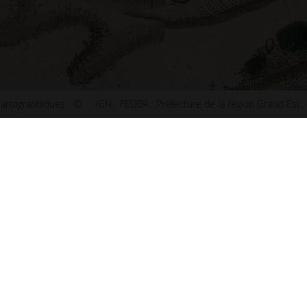
artographiques :
©
IGN
FEDER
Préfecture de la région Grand-Est
ct
Plan de Paris
u site
Plan de Lyon
ibilité : non conforme
Plan de Marseille
ns légales
Plan de Lille
s et statistiques
Plan de Nice
s
Plan de Nantes
aux questions (FAQ)
Plan de Toulouse
 d'information
Plan de Bordeaux
d'écran
Plan de Strasbourg