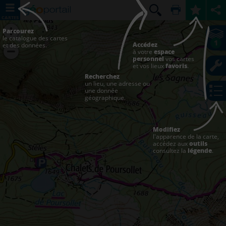
CARTES
Parcourez
le catalogue des cartes
1
Accédez
et des données.
à votre
espace
personnel
vos cartes
et vos lieux
favoris
.
Recherchez
un lieu, une adresse ou
une donnée
géographique.
Modifiez
l'apparence de la carte,
accédez aux
outils
consultez la
légende
.