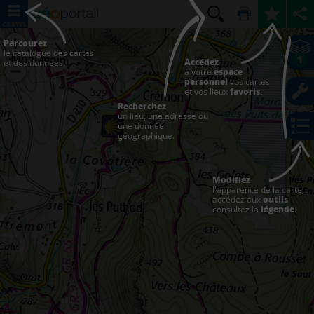
CARTES
Parcourez
le catalogue des cartes
1
Accédez
et des données.
à votre
espace
personnel
vos cartes
et vos lieux
favoris
.
Recherchez
un lieu, une adresse ou
une donnée
géographique.
Modifiez
l'apparence de la carte,
accédez aux
outils
consultez la
légende
.