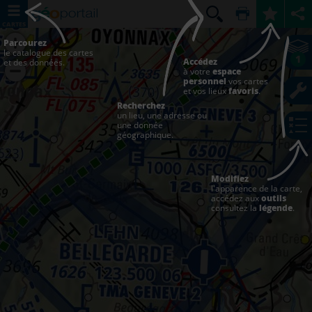
CARTES
Parcourez
le catalogue des cartes
1
Accédez
et des données.
à votre
espace
personnel
vos cartes
et vos lieux
favoris
.
Recherchez
un lieu, une adresse ou
une donnée
géographique.
Modifiez
l'apparence de la carte,
accédez aux
outils
consultez la
légende
.