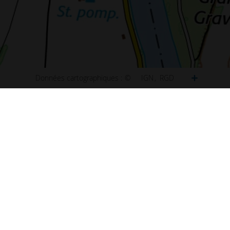
Données cartographiques :
©
IGN
RGD
ct
Plan de Paris
u site
Plan de Lyon
ibilité : non conforme
Plan de Marseille
ns légales
Plan de Lille
s et statistiques
Plan de Nice
s
Plan de Nantes
aux questions (FAQ)
Plan de Toulouse
 d'information
Plan de Bordeaux
d'écran
Plan de Strasbourg