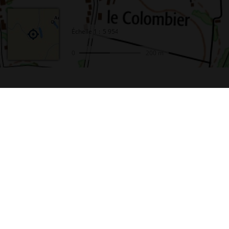
Échelle
1 :
0
200 m
Accueil
Conta
Actualités
Plan d
Le projet Géoportail
Access
Fonds de cartes
Mentio
Données thématiques
Cookie
Remonter le temps
Crédit
Toutes les données
Foire 
Producteurs de données
Lettre
INSPIRE
Fonds 
Tutoriels