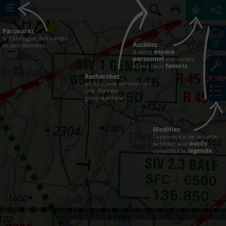
CARTES
Parcourez
le catalogue des cartes
1
Accédez
et des données.
à votre
espace
personnel
vos cartes
et vos lieux
favoris
.
Recherchez
un lieu, une adresse ou
une donnée
géographique.
Modifiez
l'apparence de la carte,
accédez aux
outils
consultez la
légende
.