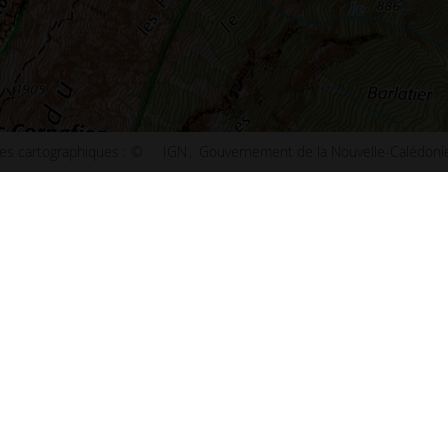
s cartographiques :
©
IGN
Gouvernement de la Nouvelle-Calédoni
ct
Plan de Paris
u site
Plan de Lyon
ibilité : non conforme
Plan de Marseille
ns légales
Plan de Lille
s et statistiques
Plan de Nice
s
Plan de Nantes
aux questions (FAQ)
Plan de Toulouse
 d'information
Plan de Bordeaux
d'écran
Plan de Strasbourg