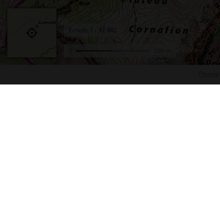
Échelle
1 :
0
500 m
Donnée
Accueil
Conta
Actualités
Plan d
Le projet Géoportail
Access
Fonds de cartes
Mentio
Données thématiques
Cookie
Remonter le temps
Crédit
Toutes les données
Foire 
Producteurs de données
Lettre
INSPIRE
Fonds 
Tutoriels