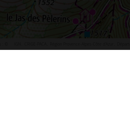
 :
©
IGN
CRIGE-PACA
Région Provence-Alpes-Côte d'Azur
Départ
ct
Plan de Paris
u site
Plan de Lyon
ibilité : non conforme
Plan de Marseille
ns légales
Plan de Lille
s et statistiques
Plan de Nice
s
Plan de Nantes
aux questions (FAQ)
Plan de Toulouse
 d'information
Plan de Bordeaux
d'écran
Plan de Strasbourg