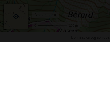
Échelle
1 :
0
200 m
Données cartographiques
Accueil
Conta
Actualités
Plan d
Le projet Géoportail
Access
Fonds de cartes
Mentio
Données thématiques
Cookie
Remonter le temps
Crédit
Toutes les données
Foire 
Producteurs de données
Lettre
INSPIRE
Fonds 
Tutoriels