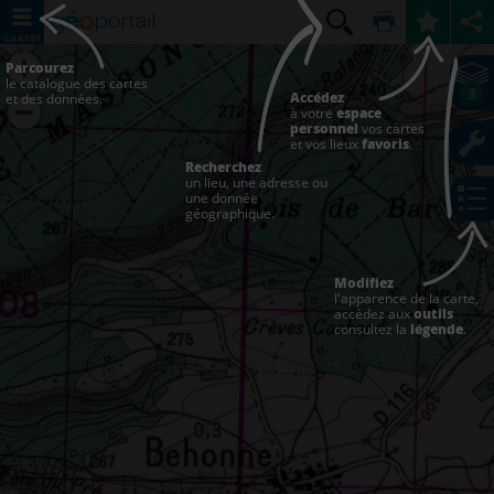
CARTES
Parcourez
le catalogue des cartes
3
Accédez
et des données.
à votre
espace
personnel
vos cartes
et vos lieux
favoris
.
Recherchez
un lieu, une adresse ou
une donnée
géographique.
Modifiez
l'apparence de la carte,
accédez aux
outils
consultez la
légende
.