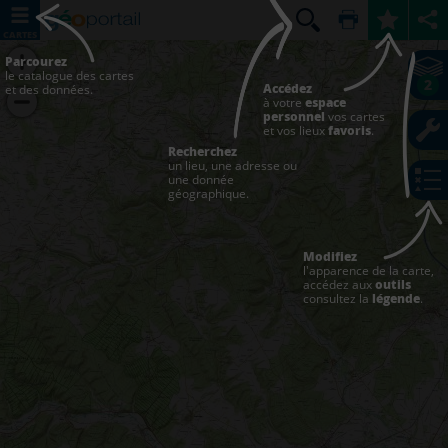
CARTES
Parcourez
le catalogue des cartes
2
Accédez
et des données.
à votre
espace
personnel
vos cartes
et vos lieux
favoris
.
Recherchez
un lieu, une adresse ou
une donnée
géographique.
Modifiez
l'apparence de la carte,
accédez aux
outils
consultez la
légende
.