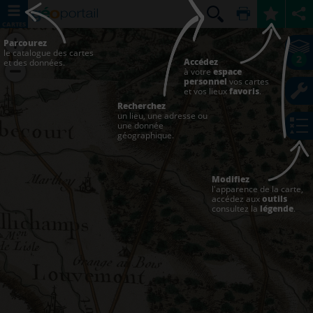
CARTES
Parcourez
le catalogue des cartes
2
Accédez
et des données.
à votre
espace
personnel
vos cartes
et vos lieux
favoris
.
Recherchez
un lieu, une adresse ou
une donnée
géographique.
Modifiez
l'apparence de la carte,
accédez aux
outils
consultez la
légende
.