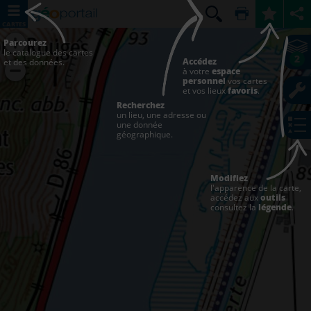
CARTES
Parcourez
le catalogue des cartes
2
Accédez
et des données.
à votre
espace
personnel
vos cartes
et vos lieux
favoris
.
Recherchez
un lieu, une adresse ou
une donnée
géographique.
Modifiez
l'apparence de la carte,
accédez aux
outils
consultez la
légende
.