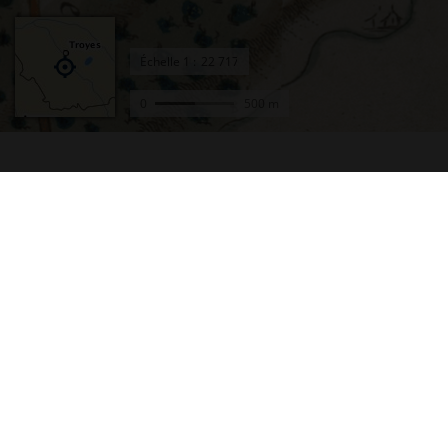
Échelle
1 :
0
500 m
Accueil
Conta
Actualités
Plan d
Le projet Géoportail
Access
Fonds de cartes
Mentio
Données thématiques
Cookie
Remonter le temps
Crédit
Toutes les données
Foire 
Producteurs de données
Lettre
INSPIRE
Fonds 
Tutoriels