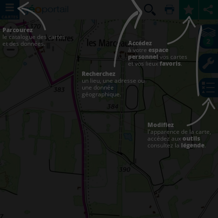
CARTES
Parcourez
le catalogue des cartes
2
Accédez
et des données.
à votre
espace
personnel
vos cartes
et vos lieux
favoris
.
Recherchez
un lieu, une adresse ou
une donnée
géographique.
Modifiez
l'apparence de la carte,
accédez aux
outils
consultez la
légende
.