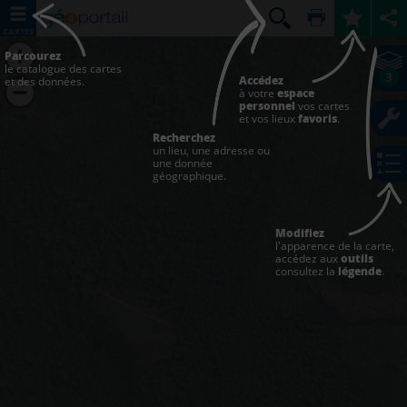
CARTES
Parcourez
le catalogue des cartes
3
Accédez
et des données.
à votre
espace
personnel
vos cartes
et vos lieux
favoris
.
Recherchez
un lieu, une adresse ou
une donnée
géographique.
Modifiez
l'apparence de la carte,
accédez aux
outils
consultez la
légende
.