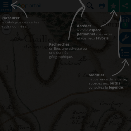
CARTES
Parcourez
le catalogue des cartes
3
Accédez
et des données.
à votre
espace
personnel
vos cartes
et vos lieux
favoris
.
Recherchez
un lieu, une adresse ou
une donnée
géographique.
Modifiez
l'apparence de la carte,
accédez aux
outils
consultez la
légende
.