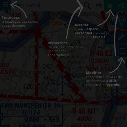
CARTES
Parcourez
le catalogue des cartes
1
Accédez
et des données.
à votre
espace
personnel
vos cartes
et vos lieux
favoris
.
Recherchez
un lieu, une adresse ou
une donnée
géographique.
Modifiez
l'apparence de la carte,
accédez aux
outils
consultez la
légende
.