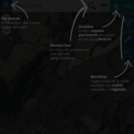
CARTES
Parcourez
le catalogue des cartes
1
Accédez
et des données.
à votre
espace
personnel
vos cartes
et vos lieux
favoris
.
Recherchez
un lieu, une adresse ou
une donnée
géographique.
Modifiez
l'apparence de la carte,
accédez aux
outils
consultez la
légende
.