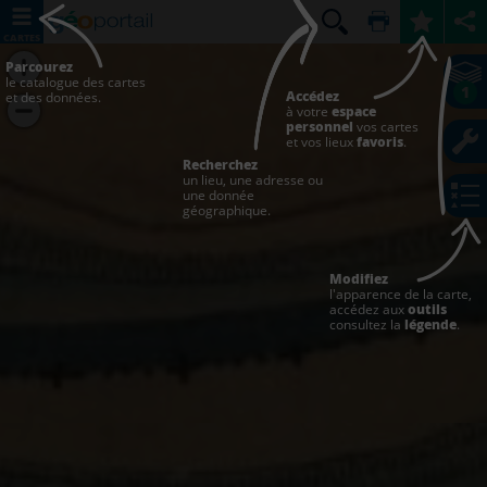
CARTES
Parcourez
le catalogue des cartes
1
Accédez
et des données.
à votre
espace
personnel
vos cartes
et vos lieux
favoris
.
Recherchez
un lieu, une adresse ou
une donnée
géographique.
Modifiez
l'apparence de la carte,
accédez aux
outils
consultez la
légende
.