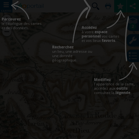
CARTES
Parcourez
le catalogue des cartes
2
Accédez
et des données.
à votre
espace
personnel
vos cartes
et vos lieux
favoris
.
Recherchez
un lieu, une adresse ou
une donnée
géographique.
Modifiez
l'apparence de la carte,
accédez aux
outils
consultez la
légende
.