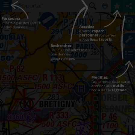
CARTES
Parcourez
le catalogue des cartes
1
Accédez
et des données.
à votre
espace
personnel
vos cartes
et vos lieux
favoris
.
Recherchez
un lieu, une adresse ou
une donnée
géographique.
Modifiez
l'apparence de la carte,
accédez aux
outils
consultez la
légende
.