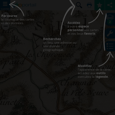
CARTES
Parcourez
le catalogue des cartes
2
Accédez
et des données.
à votre
espace
personnel
vos cartes
et vos lieux
favoris
.
Recherchez
un lieu, une adresse ou
une donnée
géographique.
Modifiez
l'apparence de la carte,
accédez aux
outils
consultez la
légende
.