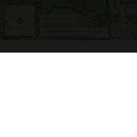
Échelle
1 :
0
500 m
Accueil
Conta
Actualités
Plan d
Le projet Géoportail
Access
Fonds de cartes
Mentio
Données thématiques
Cookie
Remonter le temps
Crédit
Toutes les données
Foire 
Producteurs de données
Lettre
INSPIRE
Fonds 
Tutoriels