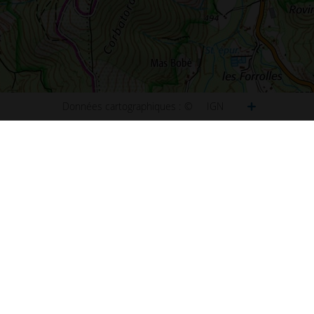
Données cartographiques :
©
IGN
ct
Plan de Paris
u site
Plan de Lyon
ibilité : non conforme
Plan de Marseille
ns légales
Plan de Lille
s et statistiques
Plan de Nice
s
Plan de Nantes
aux questions (FAQ)
Plan de Toulouse
 d'information
Plan de Bordeaux
d'écran
Plan de Strasbourg