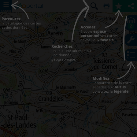
CARTES
Parcourez
le catalogue des cartes
2
Accédez
et des données.
à votre
espace
personnel
vos cartes
et vos lieux
favoris
.
Recherchez
un lieu, une adresse ou
une donnée
géographique.
Modifiez
l'apparence de la carte,
accédez aux
outils
consultez la
légende
.