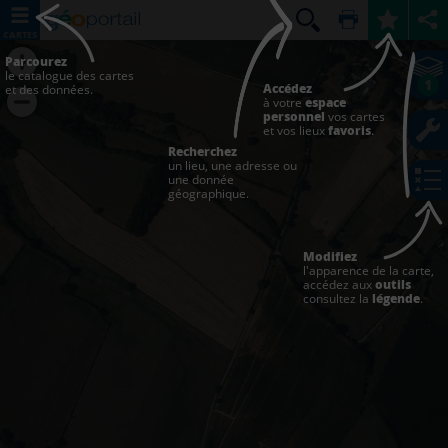
CARTES
Parcourez
le catalogue des cartes
1
Accédez
et des données.
à votre
espace
personnel
vos cartes
et vos lieux
favoris
.
Recherchez
un lieu, une adresse ou
une donnée
géographique.
Modifiez
l'apparence de la carte,
accédez aux
outils
consultez la
légende
.