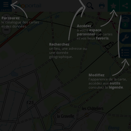
CARTES
Parcourez
le catalogue des cartes
2
Accédez
et des données.
à votre
espace
personnel
vos cartes
et vos lieux
favoris
.
Recherchez
un lieu, une adresse ou
une donnée
géographique.
Modifiez
l'apparence de la carte,
accédez aux
outils
consultez la
légende
.