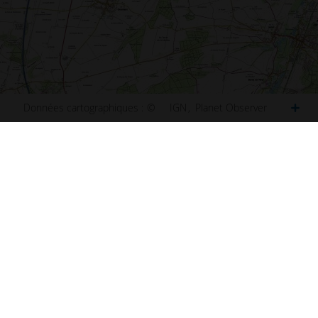
Données cartographiques :
©
IGN
Planet Observer
ct
Plan de Paris
u site
Plan de Lyon
ibilité : non conforme
Plan de Marseille
ns légales
Plan de Lille
s et statistiques
Plan de Nice
s
Plan de Nantes
aux questions (FAQ)
Plan de Toulouse
 d'information
Plan de Bordeaux
d'écran
Plan de Strasbourg