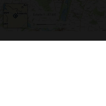
Échelle
1 :
0
2 km
Accueil
Conta
Actualités
Plan d
Le projet Géoportail
Access
Fonds de cartes
Mentio
Données thématiques
Cookie
Remonter le temps
Crédit
Toutes les données
Foire 
Producteurs de données
Lettre
INSPIRE
Fonds 
Tutoriels