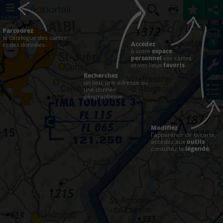
CARTES
Parcourez
le catalogue des cartes
1
Accédez
et des données.
à votre
espace
personnel
vos cartes
et vos lieux
favoris
.
Recherchez
un lieu, une adresse ou
une donnée
géographique.
Modifiez
l'apparence de la carte,
accédez aux
outils
consultez la
légende
.