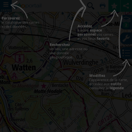
CARTES
Parcourez
le catalogue des cartes
2
Accédez
et des données.
à votre
espace
personnel
vos cartes
et vos lieux
favoris
.
Recherchez
un lieu, une adresse ou
une donnée
géographique.
Modifiez
l'apparence de la carte,
accédez aux
outils
consultez la
légende
.