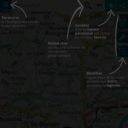
CARTES
Parcourez
le catalogue des cartes
2
Accédez
et des données.
à votre
espace
personnel
vos cartes
et vos lieux
favoris
.
Recherchez
un lieu, une adresse ou
une donnée
géographique.
Modifiez
l'apparence de la carte,
accédez aux
outils
consultez la
légende
.