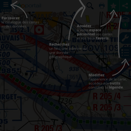
CARTES
Parcourez
le catalogue des cartes
1
Accédez
et des données.
à votre
espace
personnel
vos cartes
et vos lieux
favoris
.
Recherchez
un lieu, une adresse ou
une donnée
géographique.
Modifiez
l'apparence de la carte,
accédez aux
outils
consultez la
légende
.