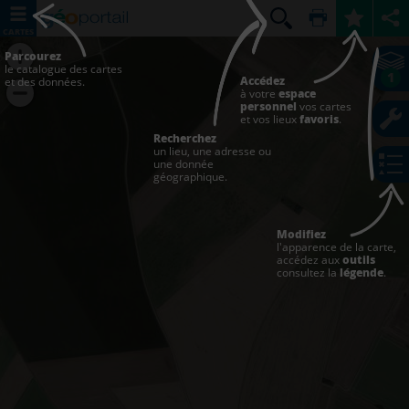
CARTES
Parcourez
le catalogue des cartes
1
Accédez
et des données.
à votre
espace
personnel
vos cartes
et vos lieux
favoris
.
Recherchez
un lieu, une adresse ou
une donnée
géographique.
Modifiez
l'apparence de la carte,
accédez aux
outils
consultez la
légende
.