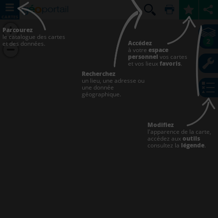
CARTES
Parcourez
le catalogue des cartes
2
Accédez
et des données.
à votre
espace
personnel
vos cartes
et vos lieux
favoris
.
Recherchez
un lieu, une adresse ou
une donnée
géographique.
Modifiez
l'apparence de la carte,
accédez aux
outils
consultez la
légende
.