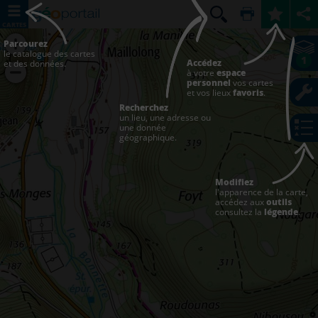
CARTES
Parcourez
le catalogue des cartes
1
Accédez
et des données.
à votre
espace
personnel
vos cartes
et vos lieux
favoris
.
Recherchez
un lieu, une adresse ou
une donnée
géographique.
Modifiez
l'apparence de la carte,
accédez aux
outils
consultez la
légende
.