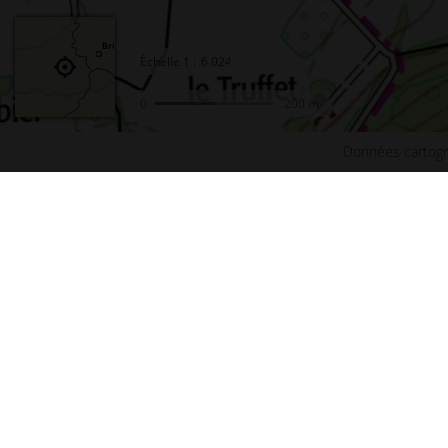
Échelle
1 :
0
200 m
Données cartogr
Accueil
Conta
Actualités
Plan d
Le projet Géoportail
Access
Fonds de cartes
Mentio
Données thématiques
Cookie
Remonter le temps
Crédit
Toutes les données
Foire 
Producteurs de données
Lettre
INSPIRE
Fonds 
Tutoriels