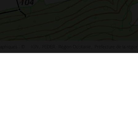
aphiques :
©
IGN
FEDER
Région Occitanie
Préfecture de la régio
ct
Plan de Paris
u site
Plan de Lyon
ibilité : non conforme
Plan de Marseille
ns légales
Plan de Lille
s et statistiques
Plan de Nice
s
Plan de Nantes
aux questions (FAQ)
Plan de Toulouse
 d'information
Plan de Bordeaux
d'écran
Plan de Strasbourg