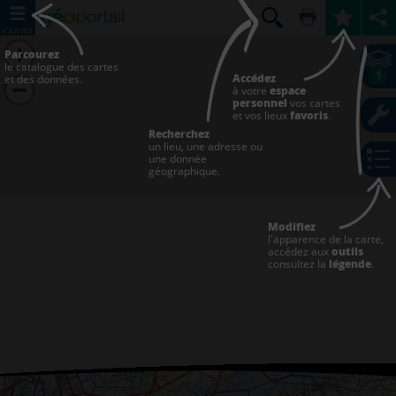
CARTES
Parcourez
le catalogue des cartes
1
Accédez
et des données.
à votre
espace
personnel
vos cartes
et vos lieux
favoris
.
Recherchez
un lieu, une adresse ou
une donnée
géographique.
Modifiez
l'apparence de la carte,
accédez aux
outils
consultez la
légende
.