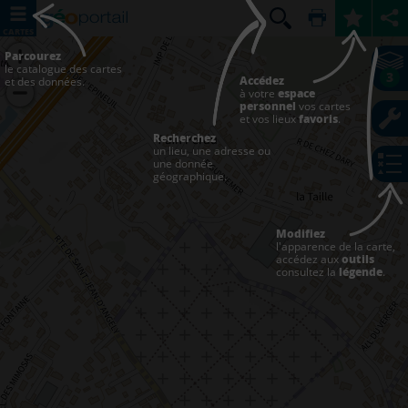
CARTES
Parcourez
le catalogue des cartes
3
Accédez
et des données.
à votre
espace
personnel
vos cartes
et vos lieux
favoris
.
Recherchez
un lieu, une adresse ou
une donnée
géographique.
Modifiez
l'apparence de la carte,
accédez aux
outils
consultez la
légende
.