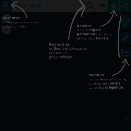
CARTES
Parcourez
le catalogue des cartes
1
Accédez
et des données.
à votre
espace
personnel
vos cartes
et vos lieux
favoris
.
Recherchez
un lieu, une adresse ou
une donnée
géographique.
Modifiez
l'apparence de la carte,
accédez aux
outils
consultez la
légende
.